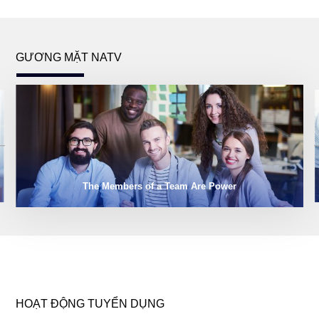
GƯƠNG MẶT NATV
The Members of a Team Are Power
HOẠT ĐỘNG TUYỂN DỤNG