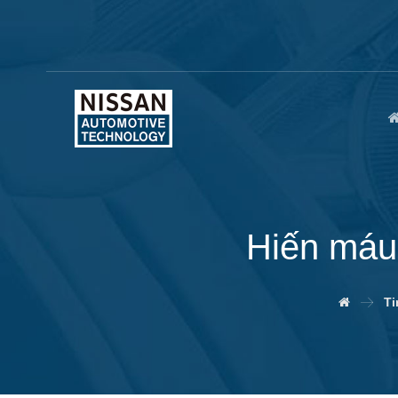
Hiến máu 
Ti